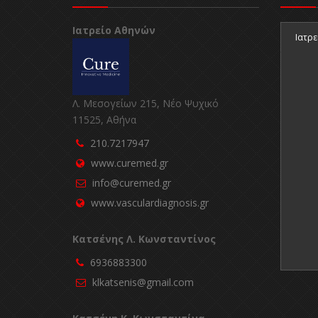
Ιατρείο Αθηνών
Ιατρε
Λ. Μεσογείων 215, Νέο Ψυχικό
11525, Αθήνα
210.7217947
www.curemed.gr
info@curemed.gr
www.vasculardiagnosis.gr
Κατσένης Λ. Κωνσταντίνος
6936883300
klkatsenis@gmail.com