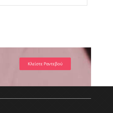
Κλείστε Ραντεβού